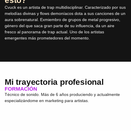
esto?
Cvuck es un artista de trap multidisciplinar. Caracterizado por sus
melodías divinas y flows demoníacos dota a sus canciones de un
aura sobrenatural. Exmiembro de grupos de metal progresivo,
género del que saca gran parte de su influencia, da un aire
fresco al panorama de trap actual. Uno de los artistas
emergentes más prometedores del momento.
Mi trayectoria profesional
FORMACIÓN
Técnico de sonido. Más de 6 años produciendo y actualmente
especializándome en marketing para artistas.