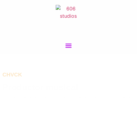
CHVCK
Productor musical
Fundador de 606 Studios y productor de música trap y trash metal.